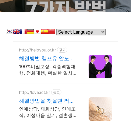
http://helpyou.or.kr
광고
해결방법 헬프유 압도적
재이용 역할대행, 상황연
100%비밀보장, 각종역할대
출 전문업체
행, 전화대행, 확실한 일처
리, 저렴한 비용, 전국출장
해결방법이 떠오르지 않을
때는 언제나 헬프유를 기억
http://loveact.kr
광고
해주세요. 다양한 문제 해결
해결방법을 찾을땐 러브
가능
액트 역할대행운영 실전
연애상담, 재회상담, 연애조
경험 충분
작, 이성마음 알기, 결혼생
활문제, 연애잘하는법 다양
한 상황 처리가능업체, 현실