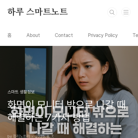
본문 바로가기
하루 스마트노트
홈
About
Contact
Privacy Policy
Te
스마트 생활정보
화면이 모니터 밖으로 나갈 때
해결하는 7가지 방법
by 정리노트러
2025. 8. 7.