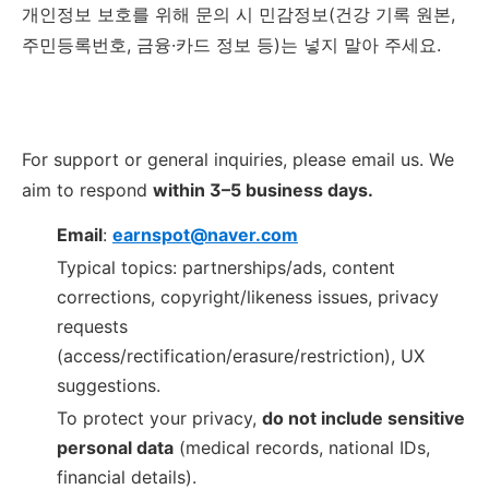
개인정보 보호를 위해 문의 시 민감정보(건강 기록 원본,
주민등록번호, 금융·카드 정보 등)는 넣지 말아 주세요.
For support or general inquiries, please email us. We
aim to respond
within 3–5 business days.
Email
:
earnspot@naver.com
Typical topics: partnerships/ads, content
corrections, copyright/likeness issues, privacy
requests
(access/rectification/erasure/restriction), UX
suggestions.
To protect your privacy,
do not include sensitive
personal data
(medical records, national IDs,
financial details).