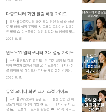
정으로 복구하기 ❓ FAQ 디스플레이 설정에서 식별
특히 영상 편집이나 주식 트레이딩, 프로그래밍 작
메뉴가 보이지 않는 문제는 많은 사용자들이 겪는
업을 하는 분들에게는 이런 설..
일반적인 현상이에요. 특히 듀얼 모니터나 멀티 모
다중모니터 화면 잘림 해결 가이드
니터를 사용하시는 분들에게는 정말 불편한 상황이
▌ 목차 🖥️ 다중모니터 화면 잘림 원인 분석 ⚙️ 해상
죠. Windows 업데이트 후나 그래픽 드라이버 변
도 및 배율 설정 조정법 🔧 그래픽 드라이버 업데이
경 시 자주 발생하는데, 걱정하지 마세요! 여러 가지
트 방법 📺 디스플레이 설정 최적화 🔌 케이블 및
해결 방법이 있답니다. 이 문제는 주로 단일 모니터
연결 문제 해결 🎯 고급 설정 및 트러블슈팅 ❓ FAQ
환경에서 발생하거나, 시스템이 연결된 디스플레이
2025. 8. 15.
다중모니터를 사용하다 보면 화면이 잘리거나 제대
를 제대로 인식하지 못할 때 나타나요. 오늘은 이런
로 표시되지 않는 문제를 경험하게 돼요. 이런 문제
상황을 완벽하게 해결할 수 있는..
는 생산성을 크게 떨어뜨리고 작업에 불편을 초래하
윈도우11 멀티모니터 3대 설정 가이드
죠. 오늘은 다중모니터 화면 잘림 현상의 원인부터
▌ 목차 🖥️ 윈도우11 멀티모니터 기본 설정 🔌 하드
해결 방법까지 상세히 알아볼게요. 다중모니터 환경
웨어 연결과 호환성 체크 📐 디스플레이 배치와 정
은 업무 효율성을 높이고 멀티태스킹을 가능하게 해
렬 최적화 🎯 해상도와 주사율 개별 설정 ⚡ 생산성
주는 훌륭한 도구예요. 하지만 설정이 제대로 되지
향상 기능 활용법 🔧 문제 해결과 성능 최적화 ❓
않으면 오히려 불편함을 겪을 수 있답니다. 특히 화
2025. 8. 11.
FAQ 윈도우11에서 3대의 모니터를 사용하면 작업
면 잘림 현상은 가장 흔하면서도 해결하기 까다로운
효율이 놀랍도록 향상돼요. 멀티태스킹이 필요한 프
문제 중 하나예요. 🖥️ 다중모..
로그래머, 디자이너, 트레이더, 콘텐츠 크리에이터
듀얼 모니터 화면 크기 조절 가이드
들에게 특히 유용한 설정이죠. 하나의 화면에서는
▌ 목차 🖥️ Windows 듀얼 모니터 설정 방법 📐 해
코딩을, 다른 화면에서는 참고 자료를, 세 번째 화면
상도와 배율 최적화 기법 🔄 모니터 배치와 위치 조
에서는 실시간 모니터링을 할 수 있어요. 이런 환경
정 💻 디스플레이 모드별 활용법 🎮 그래픽 카드 제
은 작업 속도를 획기적으로 개선시켜 준답니다. 윈