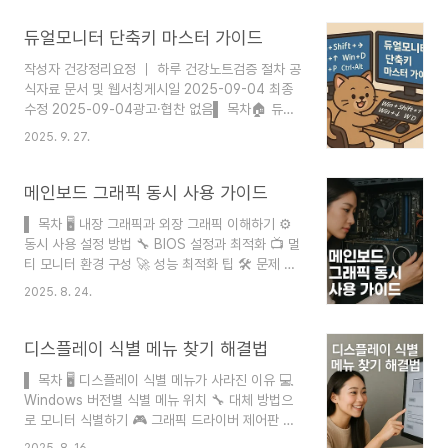
폭증하고 있습니다. Microsoft도 공식적으로 "일
부 PC에서 업데이트 후 외부 디스플레이 연결이 제
듀얼모니터 단축키 마스터 가이드
한되는 버그"를 확인한 상황이죠. 결론부터 말씀드
작성자 건강정리요정 ｜ 하루 건강노트검증 절차 공
리면, 듀얼 모니터 인식 실패의 약 70%는 케이블·
식자료 문서 및 웹서칭게시일 2025-09-04 최종
드라이버·설정 문제로 집에서 직접 해결할 수 있습
수정 2025-09-04광고·협찬 없음▌ 목차🏠 듀얼
니다. 나머지 30%도 BIOS 설정 변경이나 포트 교
모니터 기본 이해🔧 Windows 필수 단축키📊
체로 대부분 복구가 가능합니다. 이 글에서는 듀얼
2025. 9. 27.
macOS 전용 단축키📝 프로그램별 활용법💡 생산
모니터 인식 안됨의 원인 5가지를 먼저 진단한 뒤,
성 극대화 팁👥 실사용 후기⭐ 추천 설정❓ FAQ듀
해결법 8가지를 난이도 순서대로 정리합니다. 케
얼모니터는 현대 디지털 작업 환경에서 생산성을 획
메인보드 그래픽 동시 사용 가이드
이..
기적으로 향상시키는 필수 도구가 되었어요. 한 화
▌ 목차 🖥️ 내장 그래픽과 외장 그래픽 이해하기 ⚙️
면에서 문서를 작성하면서 다른 화면에서 참고 자료
동시 사용 설정 방법 🔧 BIOS 설정과 최적화 📺 멀
를 보거나, 코딩하면서 실시간으로 결과를 확인하는
티 모니터 환경 구성 🚀 성능 최적화 팁 🛠️ 문제 해
등 다양한 작업을 동시에 수행할 수 있죠. 특히 재택
결 가이드 ❓ FAQ 메인보드 내장 그래픽과 외장 그
근무가 일상화된 요즘, 듀얼모니터 활용 능력은 업
2025. 8. 24.
래픽카드를 동시에 사용하면 멀티 모니터 환경을 효
무 효율성을 좌우하는 핵심 스킬이 되었답니다! 🖥️
율적으로 구성할 수 있어요. 이 방법은 작업 효율성
제가 생각했을 때 듀얼모니터의 가장 큰 장점은 컨
을 높이고 시스템 자원을 최적화하는 데 큰 도움이
디스플레이 식별 메뉴 찾기 해결법
텍스..
된답니다. 오늘은 이 두 가지 그래픽 출력을 동시에
▌ 목차 🖥️ 디스플레이 식별 메뉴가 사라진 이유 💻
활용하는 방법에 대해 자세히 알아볼게요! 💻 많은
Windows 버전별 식별 메뉴 위치 🔧 대체 방법으
사용자들이 그래픽카드를 장착하면 내장 그래픽은
로 모니터 식별하기 🎮 그래픽 드라이버 제어판 활
자동으로 비활성화된다고 생각하지만, 실제로는 적
용법 🛠️ 문제 해결 단계별 가이드 📝 레지스트리 수
절한 설정을 통해 두 가지를 모두 활용할 수 있어요.
2025. 8. 16.