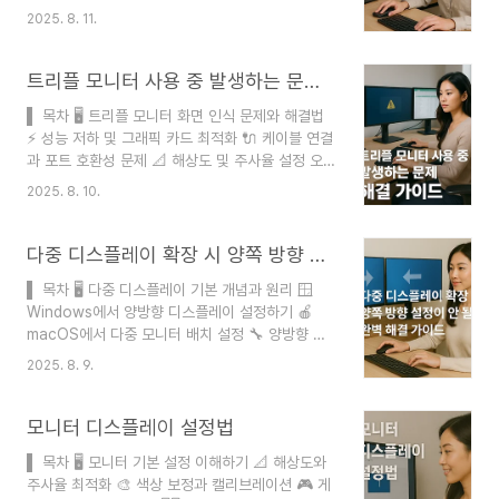
어판 활용 🔧 문제 해결과 최적화 팁 ❓ FAQ 듀얼
도우11은 이전 버전보다 훨씬 개선된 멀티모니터 지
2025. 8. 11.
모니터 설정은 작업 효율성을 크게 향상시키는 현대
원 기능을 제공해요. 스냅 레이아웃, 가상 데스크톱,
컴퓨터 활용의 필수 요소가 되었어요. 두 개의 화면
개별 작업 표시줄 설정 등 다양한 ..
을 효과적으로 활용하면 멀티태스킹이 훨씬 수월해
트리플 모니터 사용 중 발생하는 문제 해결 가이드
지고, 생산성이 눈에 띄게 증가한답니다. 하지만 처
▌ 목차 🖥️ 트리플 모니터 화면 인식 문제와 해결법
음 설정할 때는 화면 크기 조절이나 해상도 설정이
⚡ 성능 저하 및 그래픽 카드 최적화 🔌 케이블 연결
복잡하게 느껴질 수 있어요. 이 가이드에서는
과 포트 호환성 문제 📐 해상도 및 주사율 설정 오
Windows 운영체제를 기준으로 듀얼 모니터의 화
류 💻 소프트웨어 충돌과 드라이버 문제 🪑 인체공
면 크기를 완벽하게 조절하는 모든 방법을 상세히
2025. 8. 10.
학적 배치와 눈 피로 관리 ❓ FAQ 트리플 모니터 설
알려드릴게요. 초보자도 쉽게 따라할 수 있도록 단
정은 생산성을 극대화할 수 있는 강력한 도구지만,
계별로 설명하고, 전문가를 위한 고급 ..
초기 설정과 사용 중 다양한 문제가 발생할 수 있어
다중 디스플레이 확장 시 양쪽 방향 설정이 안 될 때 완벽 해결 가이드
요. 화면 인식 오류부터 성능 저하, 케이블 호환성
▌ 목차 🖥️ 다중 디스플레이 기본 개념과 원리 🪟
문제까지 여러 난관이 기다리고 있답니다. 이 가이
Windows에서 양방향 디스플레이 설정하기 🍎
드에서는 트리플 모니터 사용자들이 자주 겪는 문제
macOS에서 다중 모니터 배치 설정 🔧 양방향 설
들과 그 해결 방법을 상세히 알아볼게요. 🖥️✨ 트리
정 안될 때 해결 방법 🔌 하드웨어 호환성과 케이블
플 모니터 환경은 단순히 모니터 3개를 연결하는 것
2025. 8. 9.
점검 ⚡ 다중 디스플레이 최적화 팁 ❓ FAQ 다중 디
이상의 복잡한 설정이 필요해요. 그래픽 카드의 성
스플레이를 사용하다 보면 모니터를 양쪽으로 확장
능, 운영체제의 지원, 케이블..
하고 싶은데 설정이 제대로 안 되는 경우가 있어요.
모니터 디스플레이 설정법
특히 3개 이상의 모니터를 연결했을 때 중앙 모니터
▌ 목차 🖥️ 모니터 기본 설정 이해하기 📐 해상도와
를 기준으로 좌우로 확장하려고 하면 예상과 다르게
주사율 최적화 🎨 색상 보정과 캘리브레이션 🎮 게
작동하는 일이 자주 발생하죠. 이런 문제는 운영체