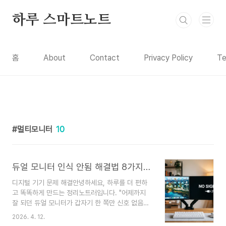
본문 바로가기
하루 스마트노트
홈
About
Contact
Privacy Policy
Te
멀티모니터
10
듀얼 모니터 인식 안됨 해결법 8가지 - 윈도우11 업데이트 후 두 번째 화면 안 뜰 때 완벽 정리 (2026)
디지털 기기 문제 해결안녕하세요, 하루를 더 편하
고 똑똑하게 만드는 정리노트러입니다. "어제까지
잘 되던 듀얼 모니터가 갑자기 한 쪽만 신호 없음으
로 뜹니다." — 2026년 3월 윈도우11 누적 업데이
2026. 4. 12.
트 이후, 커뮤니티와 MS 공식 Q&A에 이런 질문이